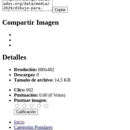
Copiar
Compartir Imagen
Detalles
Resolución:
680x482
Descargas:
0
Tamaño de archivo:
14.5 KB
Clics:
692
Puntuación:
0.00 (0 Votos)
Puntuar imagen
:
Inicio
Categorías Populares