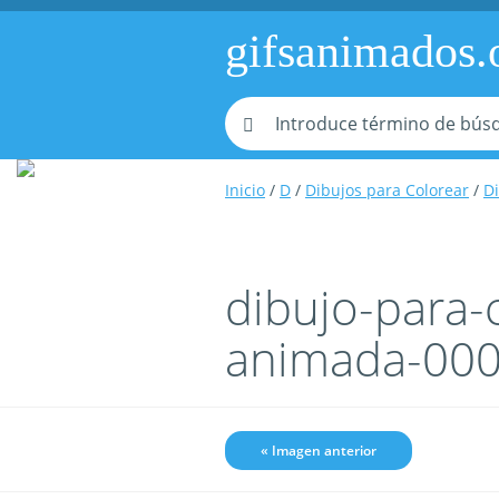
gifsanimados.
Inicio
/
D
/
Dibujos para Colorear
/
Di
dibujo-para-
animada-00
« Imagen anterior