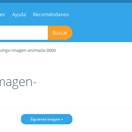
res
Ayuda
Recomiéndanos
Buscar
y-hongo-imagen-animada-0006
imagen-
Siguiente imagen »