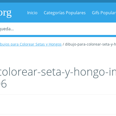
org
Inicio
Categorías Populares
Gifs Popula
bujos para Colorear Setas y Hongos
/ dibujo-para-colorear-seta-
colorear-seta-y-hongo-
06