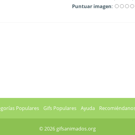
Puntuar imagen
:
egorías Populares
Gifs Populares
Ayuda
Recomiéndano
© 2026 gifsanimados.org