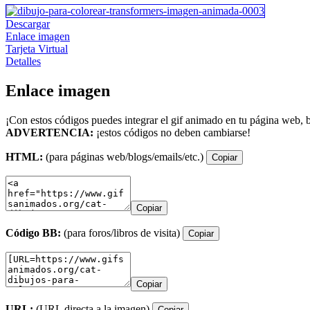
Descargar
Enlace imagen
Tarjeta Virtual
Detalles
Enlace imagen
¡Con estos códigos puedes integrar el gif animado en tu página web, b
ADVERTENCIA:
¡estos códigos no deben cambiarse!
HTML:
(para páginas web/blogs/emails/etc.)
Copiar
Copiar
Código BB:
(para foros/libros de visita)
Copiar
Copiar
URL:
(URL directa a la imagen)
Copiar