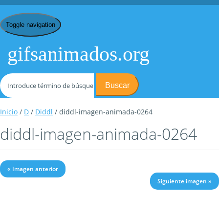
Toggle navigation
gifsanimados.org
Buscar
Inicio
/
D
/
Diddl
/ diddl-imagen-animada-0264
diddl-imagen-animada-0264
« Imagen anterior
Siguiente imagen »