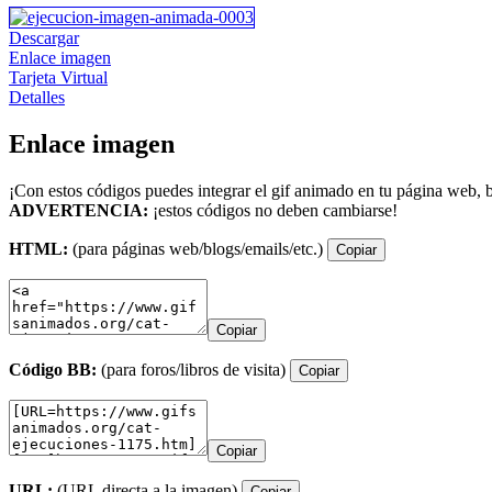
Descargar
Enlace imagen
Tarjeta Virtual
Detalles
Enlace imagen
¡Con estos códigos puedes integrar el gif animado en tu página web, b
ADVERTENCIA:
¡estos códigos no deben cambiarse!
HTML:
(para páginas web/blogs/emails/etc.)
Copiar
Copiar
Código BB:
(para foros/libros de visita)
Copiar
Copiar
URL:
(URL directa a la imagen)
Copiar