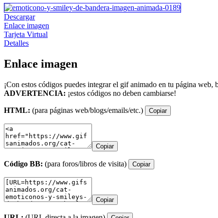
Descargar
Enlace imagen
Tarjeta Virtual
Detalles
Enlace imagen
¡Con estos códigos puedes integrar el gif animado en tu página web, b
ADVERTENCIA:
¡estos códigos no deben cambiarse!
HTML:
(para páginas web/blogs/emails/etc.)
Copiar
Copiar
Código BB:
(para foros/libros de visita)
Copiar
Copiar
URL:
(URL directa a la imagen)
Copiar