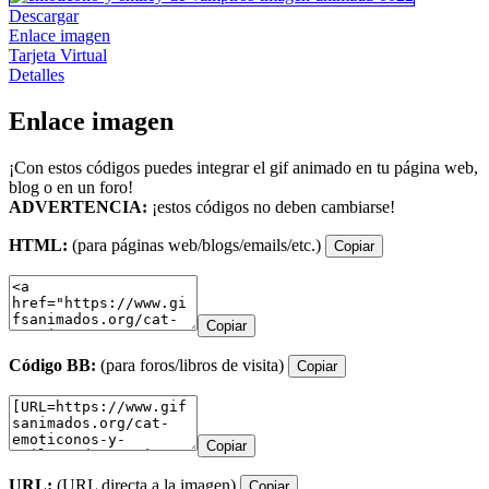
Descargar
Enlace imagen
Tarjeta Virtual
Detalles
Enlace imagen
¡Con estos códigos puedes integrar el gif animado en tu página web,
blog o en un foro!
ADVERTENCIA:
¡estos códigos no deben cambiarse!
HTML:
(para páginas web/blogs/emails/etc.)
Copiar
Copiar
Código BB:
(para foros/libros de visita)
Copiar
Copiar
URL:
(URL directa a la imagen)
Copiar