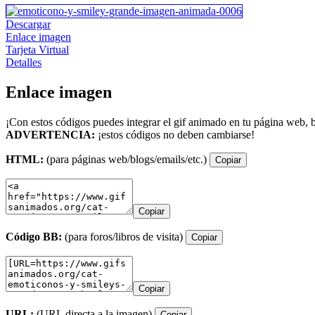
Descargar
Enlace imagen
Tarjeta Virtual
Detalles
Enlace imagen
¡Con estos códigos puedes integrar el gif animado en tu página web, b
ADVERTENCIA:
¡estos códigos no deben cambiarse!
HTML:
(para páginas web/blogs/emails/etc.)
Copiar
Copiar
Código BB:
(para foros/libros de visita)
Copiar
Copiar
URL:
(URL directa a la imagen)
Copiar