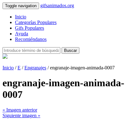
gifsanimados.org
Toggle navigation
Inicio
Categorías Populares
Gifs Populares
Ayuda
Recomiéndanos
Buscar
Inicio
/
E
/
Engranajes
/ engranaje-imagen-animada-0007
engranaje-imagen-animada-
0007
« Imagen anterior
Siguiente imagen »