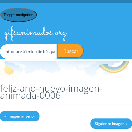
Toggle navigation
gifsanimados.org
Buscar
Inicio
/
F
/
Feliz Año Nuevo
/ feliz-ano-nuevo-imagen-animada-
0006
feliz-ano-nuevo-imagen-
animada-0006
« Imagen anterior
Siguiente imagen »