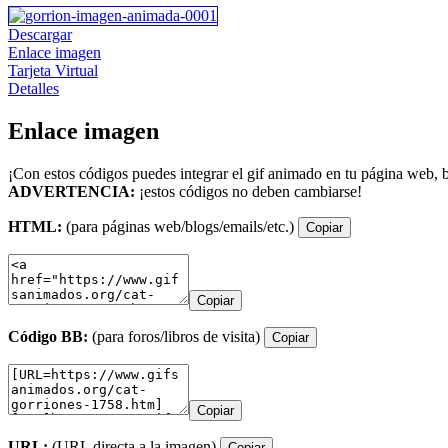
Descargar
Enlace imagen
Tarjeta Virtual
Detalles
Enlace imagen
¡Con estos códigos puedes integrar el gif animado en tu página web, b
ADVERTENCIA:
¡estos códigos no deben cambiarse!
HTML:
(para páginas web/blogs/emails/etc.)
Copiar
Copiar
Código BB:
(para foros/libros de visita)
Copiar
Copiar
URL:
(URL directa a la imagen)
Copiar