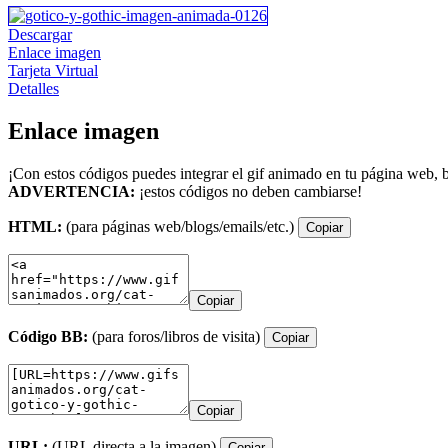
Descargar
Enlace imagen
Tarjeta Virtual
Detalles
Enlace imagen
¡Con estos códigos puedes integrar el gif animado en tu página web, b
ADVERTENCIA:
¡estos códigos no deben cambiarse!
HTML:
(para páginas web/blogs/emails/etc.)
Copiar
Copiar
Código BB:
(para foros/libros de visita)
Copiar
Copiar
URL:
(URL directa a la imagen)
Copiar