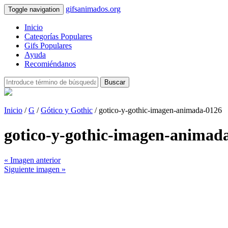
gifsanimados.org
Toggle navigation
Inicio
Categorías Populares
Gifs Populares
Ayuda
Recomiéndanos
Buscar
Inicio
/
G
/
Gótico y Gothic
/ gotico-y-gothic-imagen-animada-0126
gotico-y-gothic-imagen-animad
« Imagen anterior
Siguiente imagen »