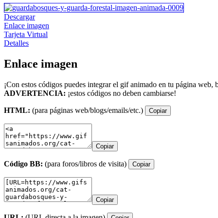
Descargar
Enlace imagen
Tarjeta Virtual
Detalles
Enlace imagen
¡Con estos códigos puedes integrar el gif animado en tu página web, b
ADVERTENCIA:
¡estos códigos no deben cambiarse!
HTML:
(para páginas web/blogs/emails/etc.)
Copiar
Copiar
Código BB:
(para foros/libros de visita)
Copiar
Copiar
URL:
(URL directa a la imagen)
Copiar