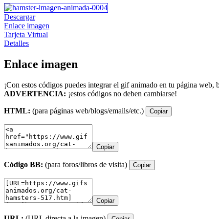
Descargar
Enlace imagen
Tarjeta Virtual
Detalles
Enlace imagen
¡Con estos códigos puedes integrar el gif animado en tu página web, b
ADVERTENCIA:
¡estos códigos no deben cambiarse!
HTML:
(para páginas web/blogs/emails/etc.)
Copiar
Copiar
Código BB:
(para foros/libros de visita)
Copiar
Copiar
URL:
(URL directa a la imagen)
Copiar