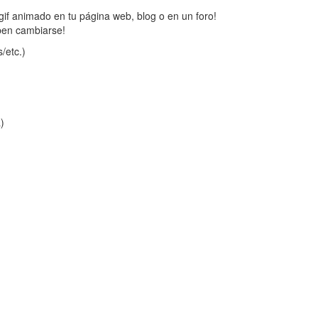
gif animado en tu página web, blog o en un foro!
ben cambiarse!
/etc.)
a)