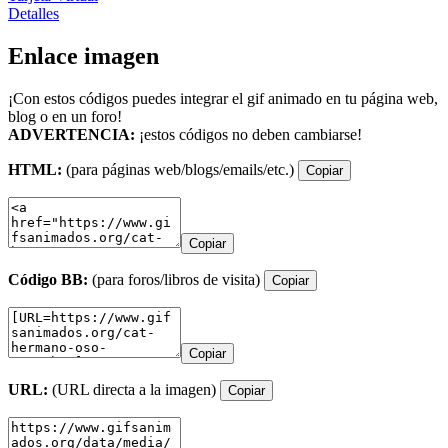
Detalles
Enlace imagen
¡Con estos códigos puedes integrar el gif animado en tu página web,
blog o en un foro!
ADVERTENCIA:
¡estos códigos no deben cambiarse!
HTML:
(para páginas web/blogs/emails/etc.)
Copiar
Copiar
Código BB:
(para foros/libros de visita)
Copiar
Copiar
URL:
(URL directa a la imagen)
Copiar