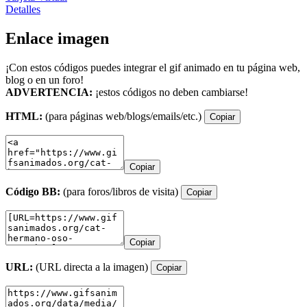
Detalles
Enlace imagen
¡Con estos códigos puedes integrar el gif animado en tu página web,
blog o en un foro!
ADVERTENCIA:
¡estos códigos no deben cambiarse!
HTML:
(para páginas web/blogs/emails/etc.)
Copiar
Copiar
Código BB:
(para foros/libros de visita)
Copiar
Copiar
URL:
(URL directa a la imagen)
Copiar