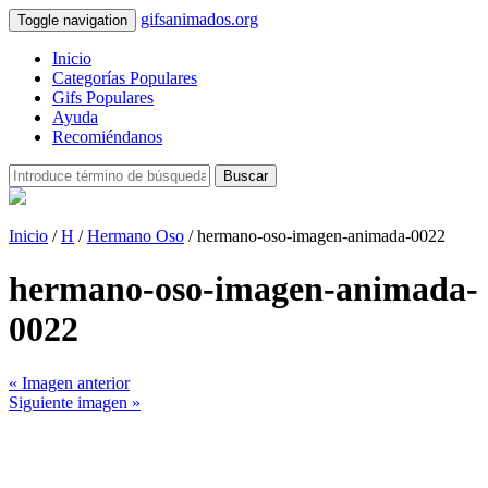
gifsanimados.org
Toggle navigation
Inicio
Categorías Populares
Gifs Populares
Ayuda
Recomiéndanos
Buscar
Inicio
/
H
/
Hermano Oso
/ hermano-oso-imagen-animada-0022
hermano-oso-imagen-animada-
0022
« Imagen anterior
Siguiente imagen »