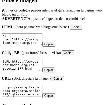
Enlace imagen
¡Con estos códigos puedes integrar el gif animado en tu página web,
blog o en un foro!
ADVERTENCIA:
¡estos códigos no deben cambiarse!
HTML:
(para páginas web/blogs/emails/etc.)
Copiar
Copiar
Código BB:
(para foros/libros de visita)
Copiar
Copiar
URL:
(URL directa a la imagen)
Copiar
Copiar