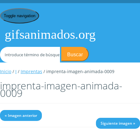
Toggle navigation
gifsanimados.org
Buscar
Inicio
/
I
/
Imprentas
/ imprenta-imagen-animada-0009
imprenta-imagen-animada-
0009
« Imagen anterior
Siguiente imagen »