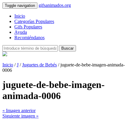
gifsanimados.org
Toggle navigation
Inicio
Categorías Populares
Gifs Populares
Ayuda
Recomiéndanos
Buscar
Inicio
/
J
/
Juguetes de Bebés
/ juguete-de-bebe-imagen-animada-
0006
juguete-de-bebe-imagen-
animada-0006
« Imagen anterior
Siguiente imagen »