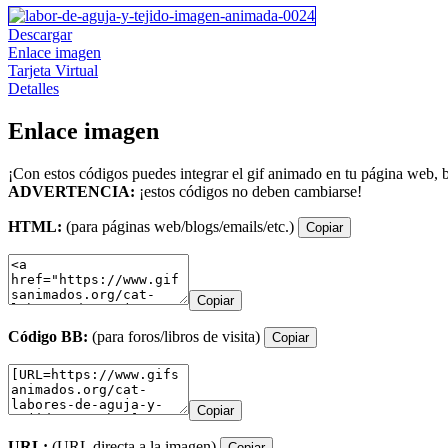
Descargar
Enlace imagen
Tarjeta Virtual
Detalles
Enlace imagen
¡Con estos códigos puedes integrar el gif animado en tu página web, b
ADVERTENCIA:
¡estos códigos no deben cambiarse!
HTML:
(para páginas web/blogs/emails/etc.)
Copiar
Copiar
Código BB:
(para foros/libros de visita)
Copiar
Copiar
URL:
(URL directa a la imagen)
Copiar