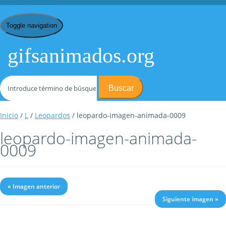
Toggle navigation
gifsanimados.org
Buscar
Inicio
/
L
/
Leopardos
/ leopardo-imagen-animada-0009
leopardo-imagen-animada-
0009
« Imagen anterior
Siguiente imagen »