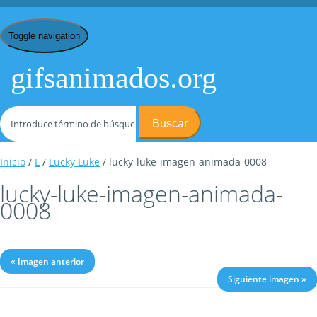
Toggle navigation
gifsanimados.org
Buscar
Inicio
/
L
/
Lucky Luke
/ lucky-luke-imagen-animada-0008
lucky-luke-imagen-animada-
0008
« Imagen anterior
Siguiente imagen »