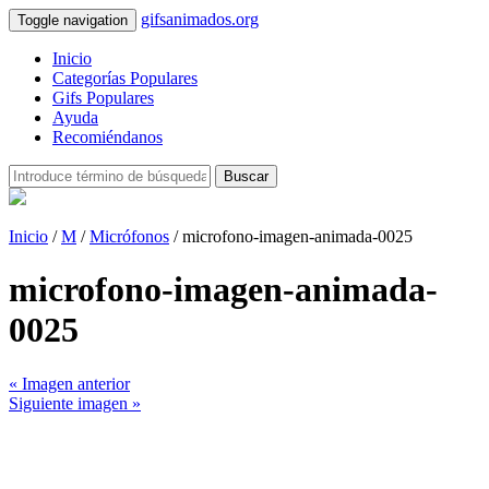
gifsanimados.org
Toggle navigation
Inicio
Categorías Populares
Gifs Populares
Ayuda
Recomiéndanos
Buscar
Inicio
/
M
/
Micrófonos
/ microfono-imagen-animada-0025
microfono-imagen-animada-
0025
« Imagen anterior
Siguiente imagen »