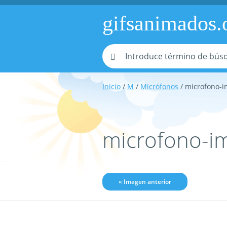
gifsanimados.
Inicio
/
M
/
Micrófonos
/ microfono-
microfono-i
« Imagen anterior