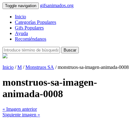
gifsanimados.org
Toggle navigation
Inicio
Categorías Populares
Gifs Populares
Ayuda
Recomiéndanos
Buscar
Inicio
/
M
/
Monstruos SA
/ monstruos-sa-imagen-animada-0008
monstruos-sa-imagen-
animada-0008
« Imagen anterior
Siguiente imagen »