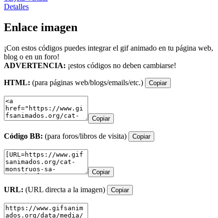
Detalles
Enlace imagen
¡Con estos códigos puedes integrar el gif animado en tu página web,
blog o en un foro!
ADVERTENCIA:
¡estos códigos no deben cambiarse!
HTML:
(para páginas web/blogs/emails/etc.)
Copiar
Copiar
Código BB:
(para foros/libros de visita)
Copiar
Copiar
URL:
(URL directa a la imagen)
Copiar