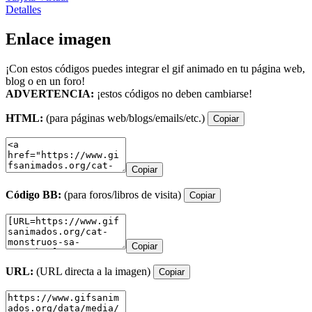
Detalles
Enlace imagen
¡Con estos códigos puedes integrar el gif animado en tu página web,
blog o en un foro!
ADVERTENCIA:
¡estos códigos no deben cambiarse!
HTML:
(para páginas web/blogs/emails/etc.)
Copiar
Copiar
Código BB:
(para foros/libros de visita)
Copiar
Copiar
URL:
(URL directa a la imagen)
Copiar