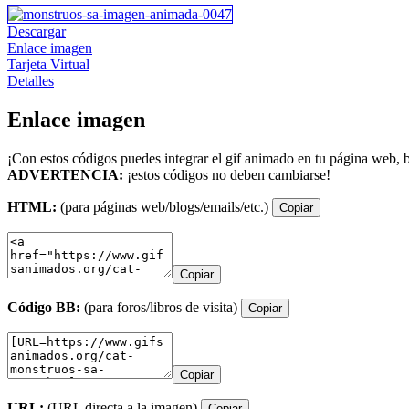
Descargar
Enlace imagen
Tarjeta Virtual
Detalles
Enlace imagen
¡Con estos códigos puedes integrar el gif animado en tu página web, b
ADVERTENCIA:
¡estos códigos no deben cambiarse!
HTML:
(para páginas web/blogs/emails/etc.)
Copiar
Copiar
Código BB:
(para foros/libros de visita)
Copiar
Copiar
URL:
(URL directa a la imagen)
Copiar