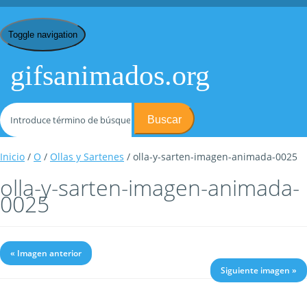
Toggle navigation
gifsanimados.org
Buscar
Inicio
/
O
/
Ollas y Sartenes
/ olla-y-sarten-imagen-animada-0025
olla-y-sarten-imagen-animada-
0025
« Imagen anterior
Siguiente imagen »