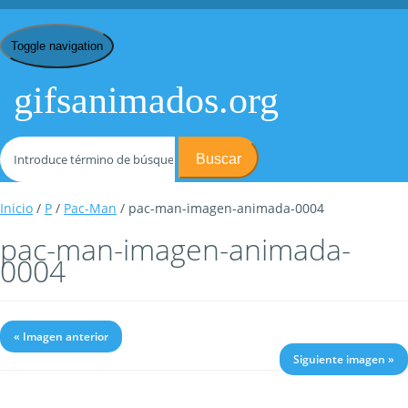
Toggle navigation
gifsanimados.org
Buscar
Inicio
/
P
/
Pac-Man
/ pac-man-imagen-animada-0004
pac-man-imagen-animada-
0004
« Imagen anterior
Siguiente imagen »