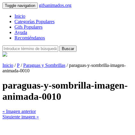
gifsanimados.org
Toggle navigation
Inicio
Categorías Populares
Gifs Populares
Ayuda
Recomiéndanos
Buscar
Inicio
/
P
/
Paraguas y Sombrillas
/ paraguas-y-sombrilla-imagen-
animada-0010
paraguas-y-sombrilla-imagen-
animada-0010
« Imagen anterior
Siguiente imagen »