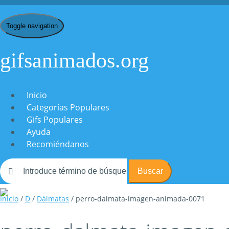
Toggle navigation
gifsanimados.org
Inicio
Categorías Populares
Gifs Populares
Ayuda
Recomiéndanos
Buscar
Inicio
/
D
/
Dálmatas
/ perro-dalmata-imagen-animada-0071