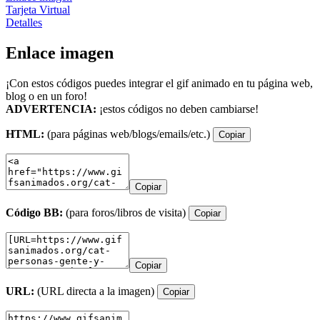
Tarjeta Virtual
Detalles
Enlace imagen
¡Con estos códigos puedes integrar el gif animado en tu página web,
blog o en un foro!
ADVERTENCIA:
¡estos códigos no deben cambiarse!
HTML:
(para páginas web/blogs/emails/etc.)
Copiar
Copiar
Código BB:
(para foros/libros de visita)
Copiar
Copiar
URL:
(URL directa a la imagen)
Copiar