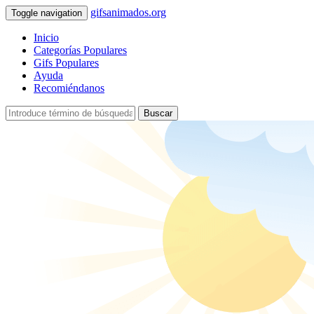
gifsanimados.org
Toggle navigation
Inicio
Categorías Populares
Gifs Populares
Ayuda
Recomiéndanos
Buscar