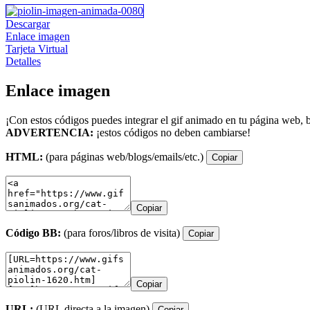
Descargar
Enlace imagen
Tarjeta Virtual
Detalles
Enlace imagen
¡Con estos códigos puedes integrar el gif animado en tu página web, b
ADVERTENCIA:
¡estos códigos no deben cambiarse!
HTML:
(para páginas web/blogs/emails/etc.)
Copiar
Copiar
Código BB:
(para foros/libros de visita)
Copiar
Copiar
URL:
(URL directa a la imagen)
Copiar