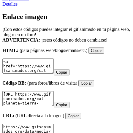
Detalles
Enlace imagen
¡Con estos códigos puedes integrar el gif animado en tu página web,
blog o en un foro!
ADVERTENCIA:
¡estos códigos no deben cambiarse!
HTML:
(para páginas web/blogs/emails/etc.)
Copiar
Copiar
Código BB:
(para foros/libros de visita)
Copiar
Copiar
URL:
(URL directa a la imagen)
Copiar