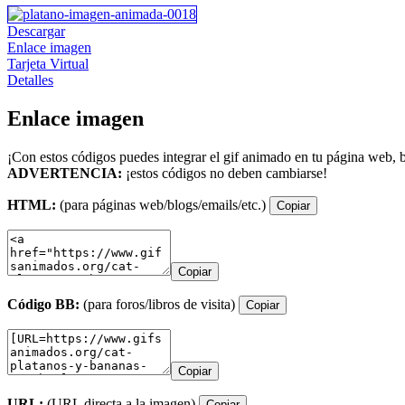
Descargar
Enlace imagen
Tarjeta Virtual
Detalles
Enlace imagen
¡Con estos códigos puedes integrar el gif animado en tu página web, b
ADVERTENCIA:
¡estos códigos no deben cambiarse!
HTML:
(para páginas web/blogs/emails/etc.)
Copiar
Copiar
Código BB:
(para foros/libros de visita)
Copiar
Copiar
URL:
(URL directa a la imagen)
Copiar