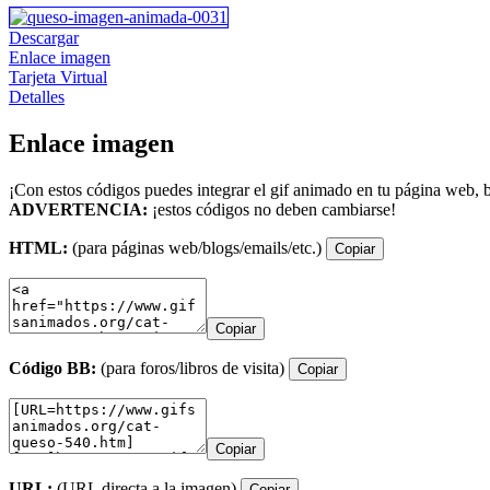
Descargar
Enlace imagen
Tarjeta Virtual
Detalles
Enlace imagen
¡Con estos códigos puedes integrar el gif animado en tu página web, b
ADVERTENCIA:
¡estos códigos no deben cambiarse!
HTML:
(para páginas web/blogs/emails/etc.)
Copiar
Copiar
Código BB:
(para foros/libros de visita)
Copiar
Copiar
URL:
(URL directa a la imagen)
Copiar