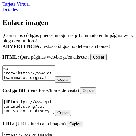
Tarjeta Virtual
Detalles
Enlace imagen
¡Con estos códigos puedes integrar el gif animado en tu página web,
blog o en un foro!
ADVERTENCIA:
¡estos códigos no deben cambiarse!
HTML:
(para páginas web/blogs/emails/etc.)
Copiar
Copiar
Código BB:
(para foros/libros de visita)
Copiar
Copiar
URL:
(URL directa a la imagen)
Copiar