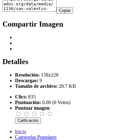
Copiar
Compartir Imagen
Detalles
Resolución:
158x228
Descargas:
9
Tamaño de archivo:
28.7 KB
Clics:
835
Puntuación:
0.00 (0 Votos)
Puntuar imagen
:
Inicio
Categorías Populares