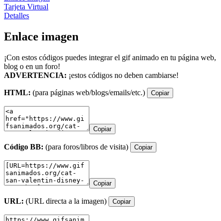
Tarjeta Virtual
Detalles
Enlace imagen
¡Con estos códigos puedes integrar el gif animado en tu página web,
blog o en un foro!
ADVERTENCIA:
¡estos códigos no deben cambiarse!
HTML:
(para páginas web/blogs/emails/etc.)
Copiar
Copiar
Código BB:
(para foros/libros de visita)
Copiar
Copiar
URL:
(URL directa a la imagen)
Copiar