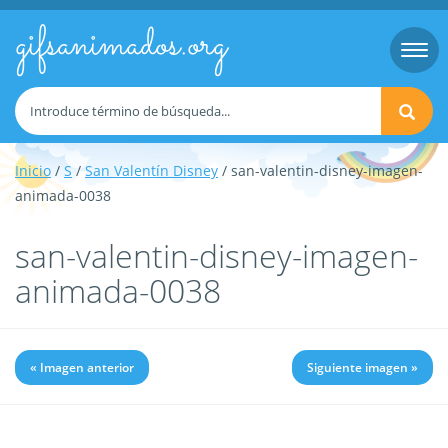
gifsanimados.org
Togg
navi
Inicio
/
S
/
San Valentín Disney
/ san-valentin-disney-imagen-
animada-0038
san-valentin-disney-imagen-
animada-0038
« Imagen anterior
Siguiente imagen »