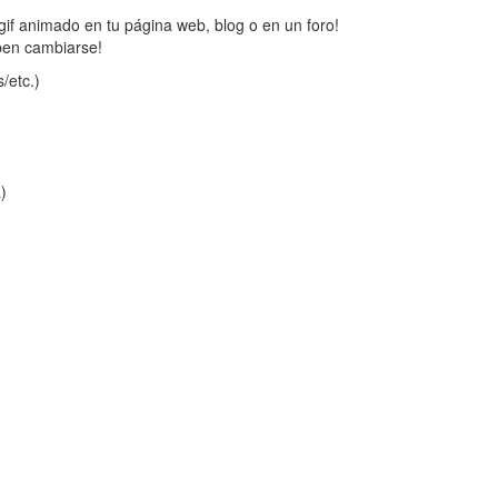
gif animado en tu página web, blog o en un foro!
ben cambiarse!
/etc.)
a)