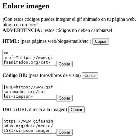
Enlace imagen
¡Con estos códigos puedes integrar el gif animado en tu página web,
blog o en un foro!
ADVERTENCIA:
¡estos códigos no deben cambiarse!
HTML:
(para páginas web/blogs/emails/etc.)
Copiar
Copiar
Código BB:
(para foros/libros de visita)
Copiar
Copiar
URL:
(URL directa a la imagen)
Copiar
Copiar