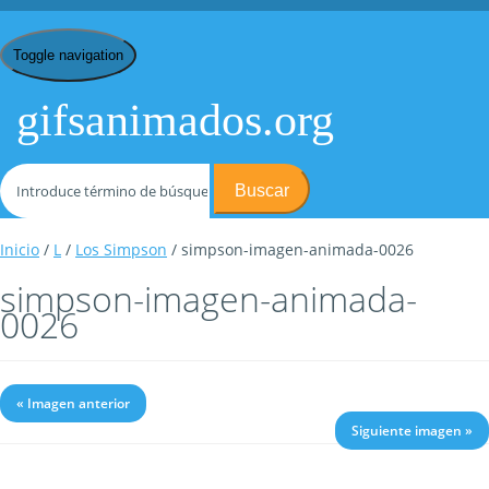
Toggle navigation
gifsanimados.org
Buscar
Inicio
/
L
/
Los Simpson
/ simpson-imagen-animada-0026
simpson-imagen-animada-
0026
« Imagen anterior
Siguiente imagen »