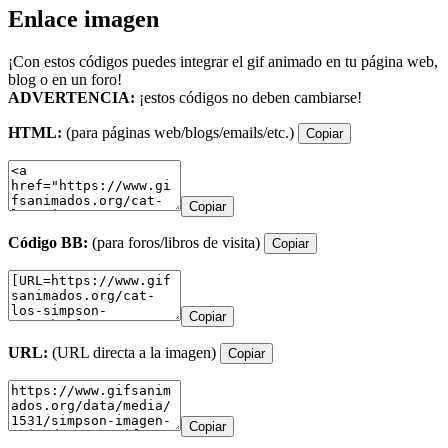
Enlace imagen
¡Con estos códigos puedes integrar el gif animado en tu página web,
blog o en un foro!
ADVERTENCIA:
¡estos códigos no deben cambiarse!
HTML:
(para páginas web/blogs/emails/etc.)
Copiar
Copiar
Código BB:
(para foros/libros de visita)
Copiar
Copiar
URL:
(URL directa a la imagen)
Copiar
Copiar