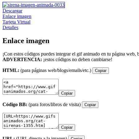
Descargar
Enlace imagen
Tarjeta Virtual
Detalles
Enlace imagen
¡Con estos códigos puedes integrar el gif animado en tu página web, b
ADVERTENCIA:
¡estos códigos no deben cambiarse!
HTML:
(para páginas web/blogs/emails/etc.)
Copiar
Copiar
Código BB:
(para foros/libros de visita)
Copiar
Copiar
URL:
(URL directa a la imagen)
Copiar