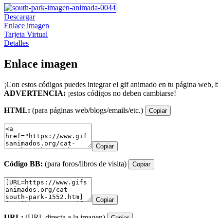
Descargar
Enlace imagen
Tarjeta Virtual
Detalles
Enlace imagen
¡Con estos códigos puedes integrar el gif animado en tu página web, b
ADVERTENCIA:
¡estos códigos no deben cambiarse!
HTML:
(para páginas web/blogs/emails/etc.)
Copiar
Copiar
Código BB:
(para foros/libros de visita)
Copiar
Copiar
URL:
(URL directa a la imagen)
Copiar