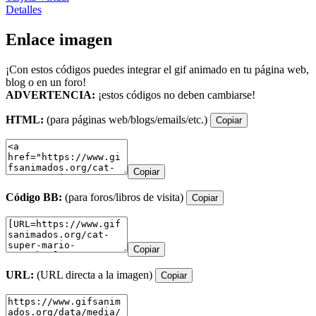
Detalles
Enlace imagen
¡Con estos códigos puedes integrar el gif animado en tu página web,
blog o en un foro!
ADVERTENCIA:
¡estos códigos no deben cambiarse!
HTML:
(para páginas web/blogs/emails/etc.)
Copiar
Copiar
Código BB:
(para foros/libros de visita)
Copiar
Copiar
URL:
(URL directa a la imagen)
Copiar