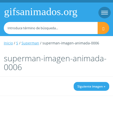
gifsanimados.org
Togg
navi
Inicio
/
S
/
Superman
/ superman-imagen-animada-0006
superman-imagen-animada-
0006
Siguiente imagen »