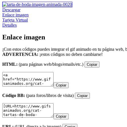
Descargar
Enlace imagen
Tarjeta Virtual
Detalles
Enlace imagen
¡Con estos códigos puedes integrar el gif animado en tu página web, b
ADVERTENCIA:
¡estos códigos no deben cambiarse!
HTML:
(para páginas web/blogs/emails/etc.)
Copiar
Copiar
Código BB:
(para foros/libros de visita)
Copiar
Copiar
URL:
(URL directa a la imagen)
Copiar